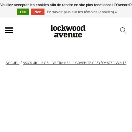
Veuillez accepter les cookies afin de rendre ce site plus fonctionnel. D'accord?
ACCUEIL
Oui
Non
En savoir plus sur les témoins (cookies) »
LOCKWOOD
NOUVEAU
ACCUEIL
/
ASICS UB11-S GEL-DS TRAINER 14 GRAPHITE GREY/OYSTER WHITE
BASKETS
VÊTEMENTS
ACCESSOIRES
SKATEBOARD