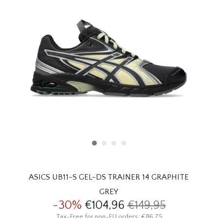
HOMEWARE
SOLDES
MARQUES
THE EDIT
ASICS UB11-S GEL-DS TRAINER 14 GRAPHITE
GREY
-30%
€104,96
€149,95
Tax-Free for non-EU orders: €86,75