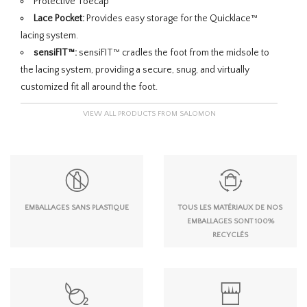
Protective Toecap
Lace Pocket:
Provides easy storage for the Quicklace™
lacing system.
sensiFIT™:
sensiFIT™ cradles the foot from the midsole to
the lacing system, providing a secure, snug, and virtually
customized fit all around the foot.
VIEW ALL PRODUCTS FROM SALOMON
EMBALLAGES SANS PLASTIQUE
TOUS LES MATÉRIAUX DE NOS
EMBALLAGES SONT 100%
RECYCLÉS