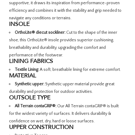
supportive, it draws its inspiration from performance-proven
efficiency and combines it with the stability and grip needed to
navigate any conditions or terrains.
INSOLE
OrthoLite® diecut sockliner:
Cut to the shape of the inner
shoe, this OrthoLite® insole provides superior cushioning,
breathability and durability, upgrading the comfort and
performance of the footwear.
LINING FABRICS
Textile Lining:
A soft, breathable lining for extreme comfort.
MATERIAL
Synthetic upper:
Synthetic upper material provide great
durability and protection for outdoor activities.
OUTSOLE TYPE
All Terrain contaGRIP®:
Our All Terrain contaGRIP® is built
for the widest variety of surfaces. It delivers durability &
confidence on wet, dry, hard or loose surfaces.
UPPER CONSTRUCTION