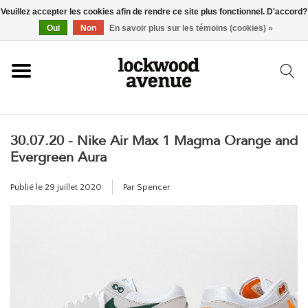
Veuillez accepter les cookies afin de rendre ce site plus fonctionnel. D'accord?
ACCUEIL
Oui
Non
En savoir plus sur les témoins (cookies) »
LOCKWOOD
30.07.20 - Nike Air Max 1 Magma Orange and
NOUVEAU
Evergreen Aura
BASKETS
Publié le
29 juillet 2020
Par Spencer
VÊTEMENTS
ACCESSOIRES
SKATEBOARD