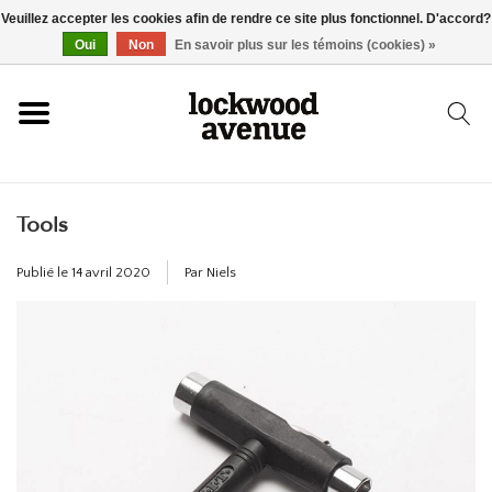
Veuillez accepter les cookies afin de rendre ce site plus fonctionnel. D'accord?
ACCUEIL
Oui
Non
En savoir plus sur les témoins (cookies) »
LOCKWOOD
Tools
NOUVEAU
Publié le
14 avril 2020
Par Niels
BASKETS
VÊTEMENTS
ACCESSOIRES
SKATEBOARD