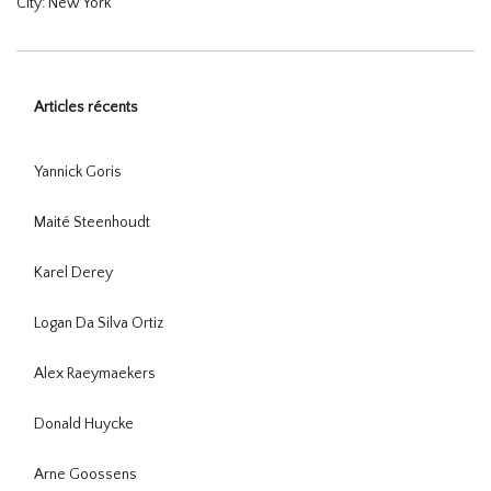
City: New York
Articles récents
Yannick Goris
Maité Steenhoudt
Karel Derey
Logan Da Silva Ortiz
Alex Raeymaekers
Donald Huycke
Arne Goossens