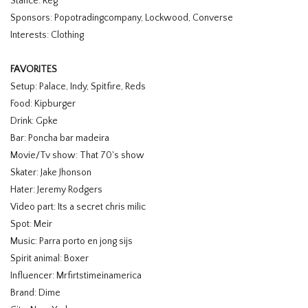
Stance: Reg
Sponsors: Popotradingcompany, Lockwood, Converse
Interests: Clothing
FAVORITES
Setup: Palace, Indy, Spitfire, Reds
Food: Kipburger
Drink: Gpke
Bar: Poncha bar madeira
Movie/Tv show: That 70's show
Skater: Jake Jhonson
Hater: Jeremy Rodgers
Video part: Its a secret chris milic
Spot: Meir
Music: Parra porto en jong sijs
Spirit animal: Boxer
Influencer: Mrfirtstimeinamerica
Brand: Dime