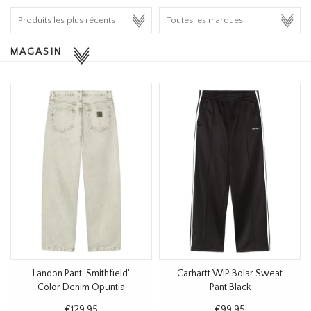
HOMEWARE
MAGASIN
SOLDES
MARQUES
THE EDIT
Landon Pant 'Smithfield'
Carhartt WIP Bolar Sweat
Color Denim Opuntia
Pant Black
€129,95
€99,95