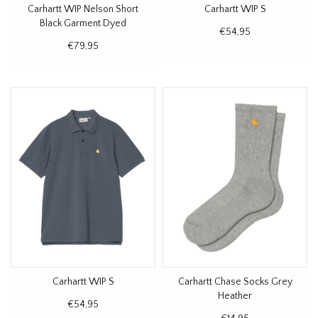
Carhartt WIP Nelson Short
Carhartt WIP S
Black Garment Dyed
€54,95
€79,95
Carhartt WIP S
Carhartt Chase Socks Grey
Heather
€54,95