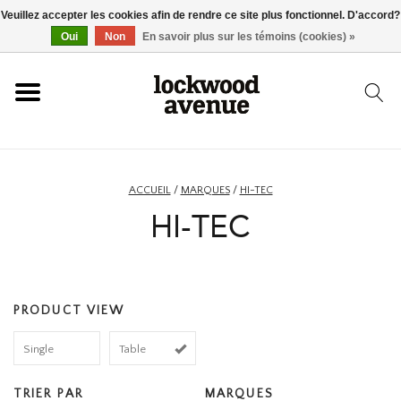
Veuillez accepter les cookies afin de rendre ce site plus fonctionnel. D'accord?
ACCUEIL
Oui
Non
En savoir plus sur les témoins (cookies) »
LOCKWOOD
NOUVEAU
ACCUEIL
/
MARQUES
/
HI-TEC
HI-TEC
BASKETS
VÊTEMENTS
PRODUCT VIEW
ACCESSOIRES
Single
Table
SKATEBOARD
TRIER PAR
MARQUES