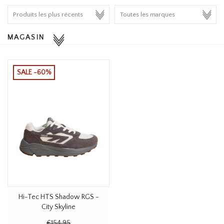
HOMEWARE
MAGASIN
SOLDES
MARQUES
SALE -60%
THE EDIT
Hi-Tec HTS Shadow RGS -
City Skyline
€154,95