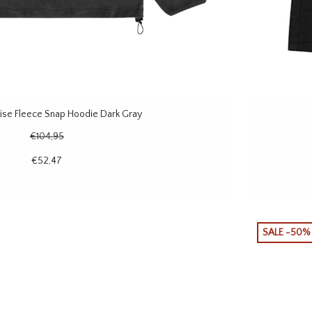
ise Fleece Snap Hoodie Dark Gray
€104,95
€52,47
SALE -50%