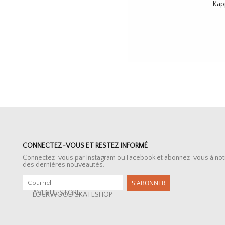
Kapp
CONNECTEZ-VOUS ET RESTEZ INFORMÉ
Connectez-vous par Instagram ou Facebook et abonnez-vous à notre 
des dernières nouveautés.
S'ABONNER
AVENUE STORE
LOCKWOOD SKATESHOP