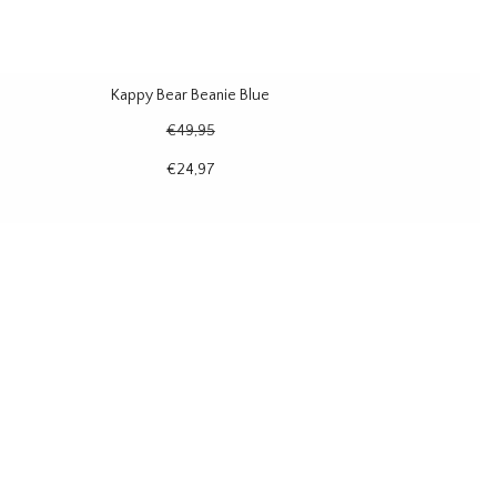
Kappy Bear Beanie Blue
€49,95
€24,97