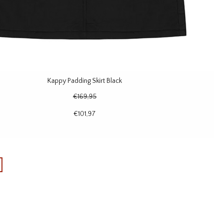
Kappy Padding Skirt Black
€169,95
€101,97