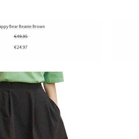
appy Bear Beanie Brown
€49,95
€24,97