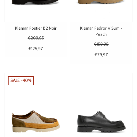
Kleman Postier B2 Noir
Kleman Padror V Sum -
Peach
€209,95
€159,95
€125,97
€79,97
SALE -40%