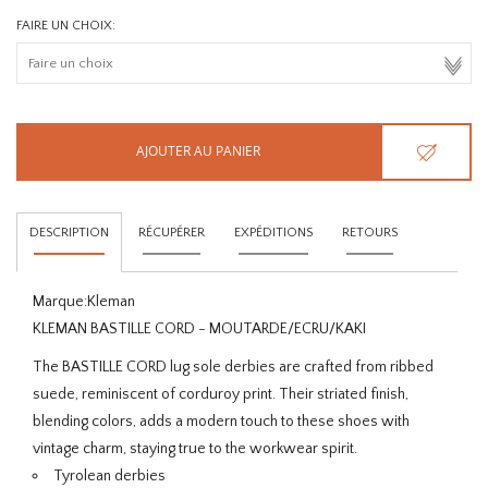
FAIRE UN CHOIX:
AJOUTER AU PANIER
DESCRIPTION
RÉCUPÉRER
EXPÉDITIONS
RETOURS
Marque:
Kleman
KLEMAN BASTILLE CORD - MOUTARDE/ECRU/KAKI
The BASTILLE CORD lug sole derbies are crafted from ribbed
suede, reminiscent of corduroy print. Their striated finish,
blending colors, adds a modern touch to these shoes with
vintage charm, staying true to the workwear spirit.
Tyrolean derbies