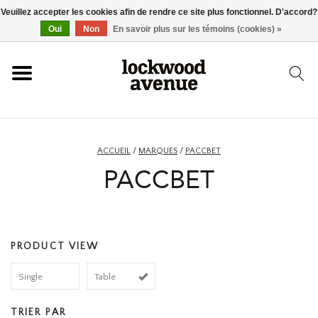
Veuillez accepter les cookies afin de rendre ce site plus fonctionnel. D'accord?
ACCUEIL
Oui
Non
En savoir plus sur les témoins (cookies) »
LOCKWOOD
NOUVEAU
ACCUEIL
/
MARQUES
/
PACCBET
PACCBET
BASKETS
VÊTEMENTS
PRODUCT VIEW
ACCESSOIRES
Single
Table
SKATEBOARD
TRIER PAR