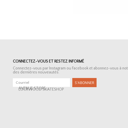
CONNECTEZ-VOUS ET RESTEZ INFORMÉ
Connectez-vous par Instagram ou Facebook et abonnez-vous à notre 
des dernières nouveautés.
S'ABONNER
AVENUE STORE
LOCKWOOD SKATESHOP