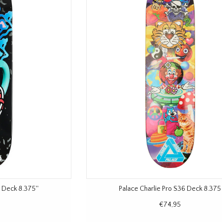
 Deck 8.375''
Palace Charlie Pro S36 Deck 8.375
€74,95