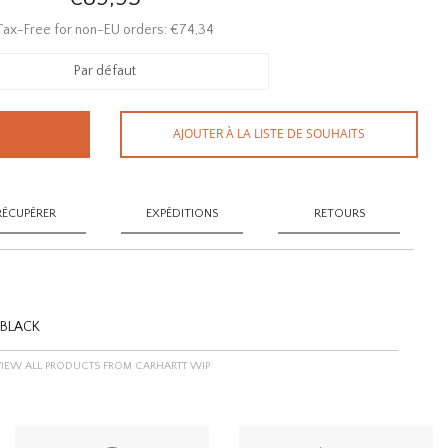
Tax-Free for non-EU orders: €74,34
Par défaut
AJOUTER À LA LISTE DE SOUHAITS
RÉCUPÉRER
EXPÉDITIONS
RETOURS
 BLACK
VIEW ALL PRODUCTS FROM CARHARTT WIP