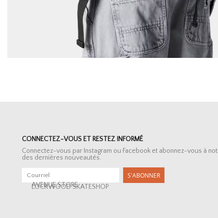
CONNECTEZ-VOUS ET RESTEZ INFORMÉ
Connectez-vous par Instagram ou Facebook et abonnez-vous à notre 
des dernières nouveautés.
S'ABONNER
AVENUE STORE
LOCKWOOD SKATESHOP