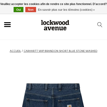
Veuillez accepter les cookies afin de rendre ce site plus fonctionnel. D'accord?
ACCUEIL
Oui
Non
En savoir plus sur les témoins (cookies) »
LOCKWOOD
NOUVEAU
ACCUEIL
/
CARHARTT WIP BRANDON SHORT BLUE STONE WASHED
BASKETS
VÊTEMENTS
ACCESSOIRES
SKATEBOARD