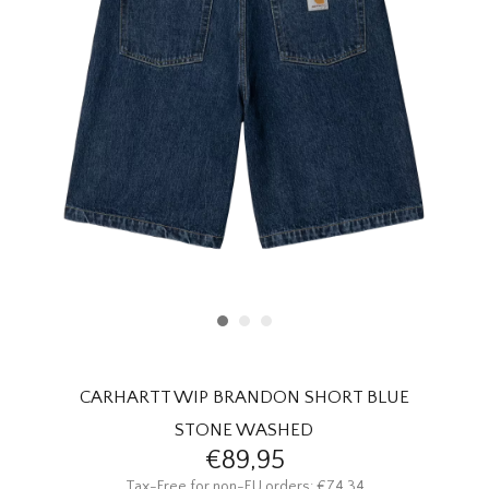
HOMEWARE
SOLDES
MARQUES
THE EDIT
CARHARTT WIP BRANDON SHORT BLUE
STONE WASHED
€89,95
Tax-Free for non-EU orders: €74,34