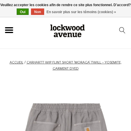
Veuillez accepter les cookies afin de rendre ce site plus fonctionnel. D'accord?
ACCUEIL
Oui
Non
En savoir plus sur les témoins (cookies) »
LOCKWOOD
NOUVEAU
ACCUEIL
/
CARHARTT WIP FLINT SHORT 'MORAGA' TWILL - YOSEMITE,
GARMENT DYED
BASKETS
VÊTEMENTS
ACCESSOIRES
SKATEBOARD