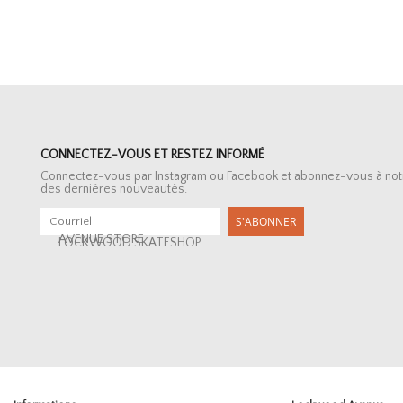
CONNECTEZ-VOUS ET RESTEZ INFORMÉ
Connectez-vous par Instagram ou Facebook et abonnez-vous à notre 
des dernières nouveautés.
S'ABONNER
AVENUE STORE
LOCKWOOD SKATESHOP