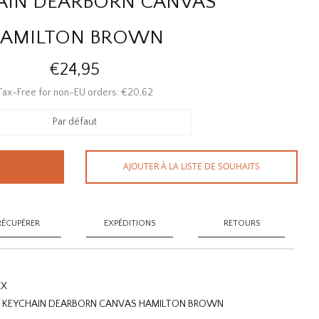
AIN DEARBORN CANVAS
AMILTON BROWN
€24,95
Tax-Free for non-EU orders: €20,62
Par défaut
AJOUTER À LA LISTE DE SOUHAITS
RÉCUPÉRER
EXPÉDITIONS
RETOURS
XX
G KEYCHAIN DEARBORN CANVAS HAMILTON BROWN