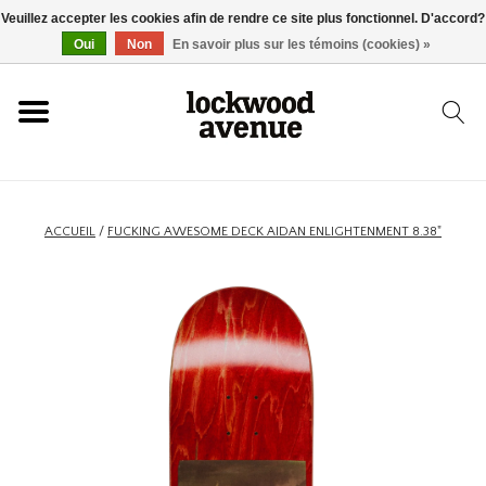
Veuillez accepter les cookies afin de rendre ce site plus fonctionnel. D'accord?
ACCUEIL
Oui
Non
En savoir plus sur les témoins (cookies) »
LOCKWOOD
NOUVEAU
ACCUEIL
/
FUCKING AWESOME DECK AIDAN ENLIGHTENMENT 8.38"
BASKETS
VÊTEMENTS
ACCESSOIRES
SKATEBOARD