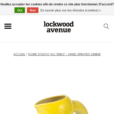
Veuillez accepter les cookies afin de rendre ce site plus fonctionnel. D'accord?
ACCUEIL
Oui
Non
En savoir plus sur les témoins (cookies) »
LOCKWOOD
NOUVEAU
ACCUEIL
/
HOME STUDYO JUG 'EMILY' - HAND SPRAYED OMBRE
BASKETS
VÊTEMENTS
ACCESSOIRES
SKATEBOARD