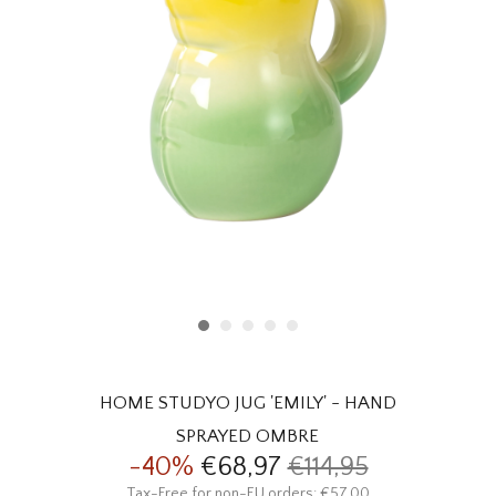
HOMEWARE
SOLDES
MARQUES
THE EDIT
HOME STUDYO JUG 'EMILY' - HAND
SPRAYED OMBRE
-40%
€68,97
€114,95
Tax-Free for non-EU orders: €57,00