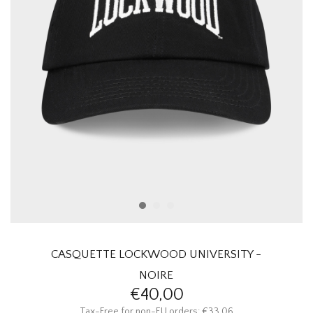
HOMEWARE
SOLDES
MARQUES
THE EDIT
CASQUETTE LOCKWOOD UNIVERSITY -
NOIRE
€40,00
Tax-Free for non-EU orders: €33,06