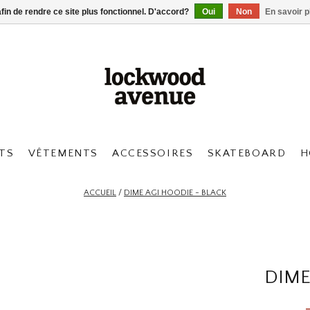
afin de rendre ce site plus fonctionnel. D'accord?
Oui
Non
En savoir p
TS
VÊTEMENTS
ACCESSOIRES
SKATEBOARD
H
ACCUEIL
/
DIME AGI HOODIE - BLACK
DIME