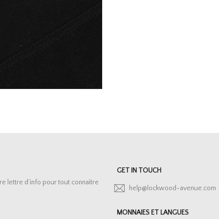
GET IN TOUCH
lettre d’info pour tout connaître
help@lockwood-avenue.com
MONNAIES ET LANGUES