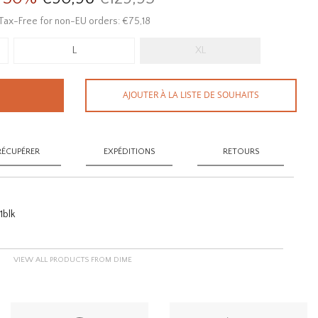
Tax-Free for non-EU orders: €75,18
L
XL
AJOUTER À LA LISTE DE SOUHAITS
RÉCUPÉRER
EXPÉDITIONS
RETOURS
blk
VIEW ALL PRODUCTS FROM DIME