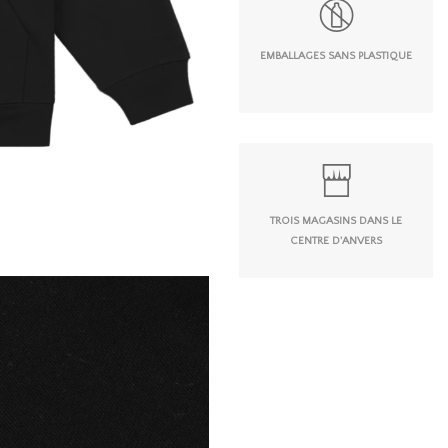
EMBALLAGES SANS PLASTIQUE
TROIS MAGASINS DANS LE
CENTRE D'ANVERS