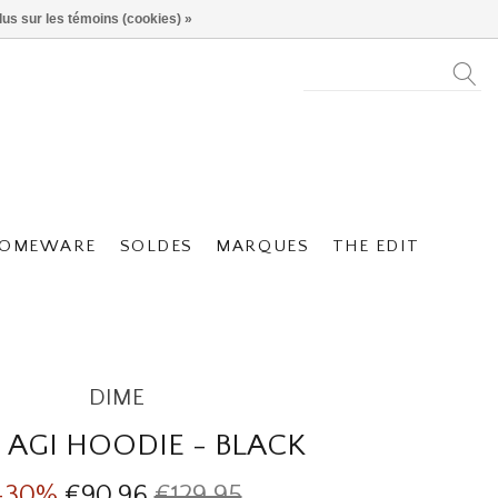
lus sur les témoins (cookies) »
OMEWARE
SOLDES
MARQUES
THE EDIT
DIME
 AGI HOODIE - BLACK
-30%
€90,96
€129,95