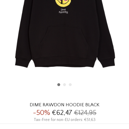
HOMEWARE
SOLDES
MARQUES
THE EDIT
DIME RAWDON HOODIE BLACK
-50%
€62,47
€124,95
Tax-Free for non-EU orders: €51,63