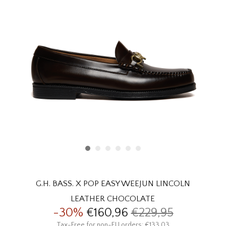
HOMEWARE
SOLDES
MARQUES
THE EDIT
G.H. BASS. X POP EASY WEEJUN LINCOLN
LEATHER CHOCOLATE
-30%
€160,96
€229,95
Tax-Free for non-EU orders: €133,03