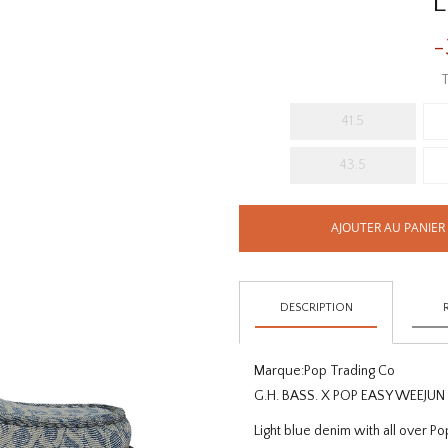
L
-
T
41.5
43.5
AJOUTER AU PANIER
DESCRIPTION
Marque:
Pop Trading Co
G.H. BASS. X POP EASY WEEJUN
Light blue denim with all over Pop