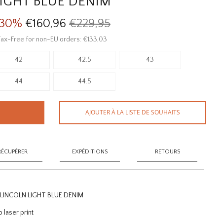
IGHT BLUE DENIM
30%
€160,96
€229,95
ax-Free for non-EU orders: €133,03
42
42.5
43
44
44.5
AJOUTER À LA LISTE DE SOUHAITS
RÉCUPÉRER
EXPÉDITIONS
RETOURS
 LINCOLN LIGHT BLUE DENIM
 laser print