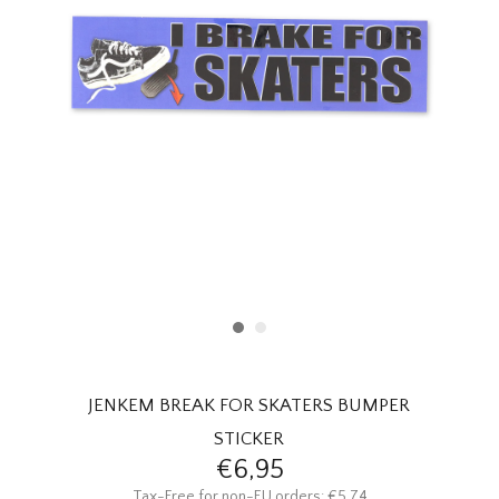
HOMEWARE
SOLDES
MARQUES
THE EDIT
JENKEM BREAK FOR SKATERS BUMPER
STICKER
€6,95
Tax-Free for non-EU orders: €5,74