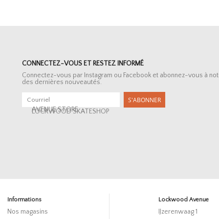
CONNECTEZ-VOUS ET RESTEZ INFORMÉ
Connectez-vous par Instagram ou Facebook et abonnez-vous à notre 
des dernières nouveautés.
S'ABONNER
AVENUE STORE
LOCKWOOD SKATESHOP
Informations
Lockwood Avenue
Nos magasins
IJzerenwaag 1