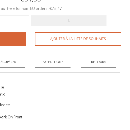
Tax-Free for non-EU orders: €78,47
L
AJOUTER À LA LISTE DE SOUHAITS
RÉCUPÉRER
EXPÉDITIONS
RETOURS
- M
ACK
Fleece
work On Front