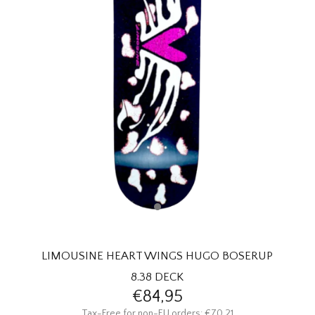
HOMEWARE
SOLDES
MARQUES
THE EDIT
LIMOUSINE HEART WINGS HUGO BOSERUP
8.38 DECK
€84,95
Tax-Free for non-EU orders: €70,21