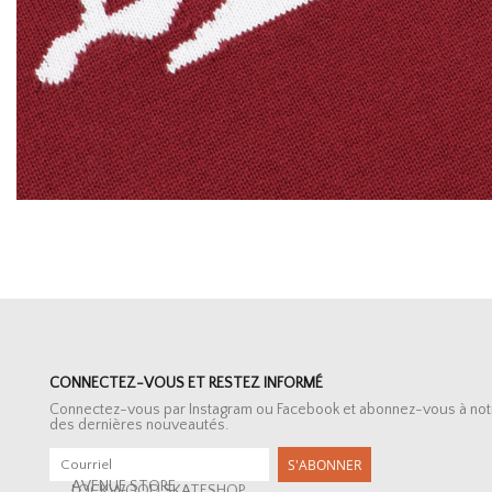
CONNECTEZ-VOUS ET RESTEZ INFORMÉ
Connectez-vous par Instagram ou Facebook et abonnez-vous à notre 
des dernières nouveautés.
S'ABONNER
AVENUE STORE
LOCKWOOD SKATESHOP