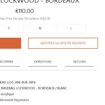
L LOCKWOOD - BORDEAUX
€110,00
Tax-Free for non-EU orders: €90,91
S
M
L
AJOUTER À LA LISTE DE SOUHAITS
RÉCUPÉRER
EXPÉDITIONS
RETOURS
BAS-LOG-KNI-BUR-WHI
DE BASEBALL LOCKWOOD - BORDEAUX / BLANC
 acrylique
ntièrement façonnées