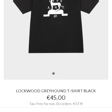
HOMEWARE
SOLDES
MARQUES
THE EDIT
LOCKWOOD GREYHOUND T-SHIRT BLACK
€45,00
Tax-Free for non-EU orders: €37,19