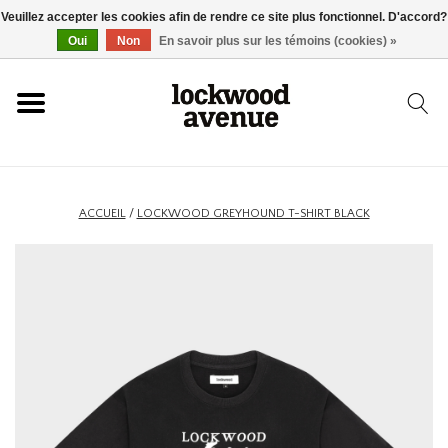
Veuillez accepter les cookies afin de rendre ce site plus fonctionnel. D'accord?
ACCUEIL
Oui
Non
En savoir plus sur les témoins (cookies) »
LOCKWOOD
NOUVEAU
ACCUEIL
/
LOCKWOOD GREYHOUND T-SHIRT BLACK
BASKETS
VÊTEMENTS
ACCESSOIRES
SKATEBOARD