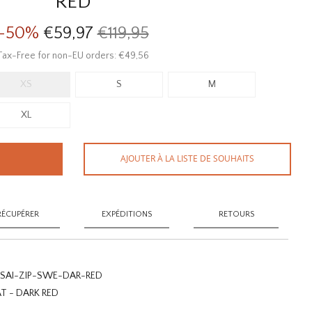
RED
-50%
€59,97
€119,95
Tax-Free for non-EU orders: €49,56
XS
S
M
XL
AJOUTER À LA LISTE DE SOUHAITS
RÉCUPÉRER
EXPÉDITIONS
RETOURS
SAI-ZIP-SWE-DAR-RED
T - DARK RED