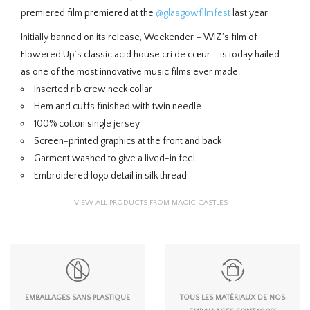
premiered film premiered at the
@glasgowfilmfest
last year
Initially banned on its release, Weekender – WIZ’s film of
Flowered Up’s classic acid house cri de cœur – is today hailed
as one of the most innovative music films ever made.
Inserted rib crew neck collar
Hem and cuffs finished with twin needle
100% cotton single jersey
Screen-printed graphics at the front and back
Garment washed to give a lived-in feel
Embroidered logo detail in silk thread
VIEW ALL PRODUCTS FROM MAGIC CASTLES
EMBALLAGES SANS PLASTIQUE
TOUS LES MATÉRIAUX DE NOS