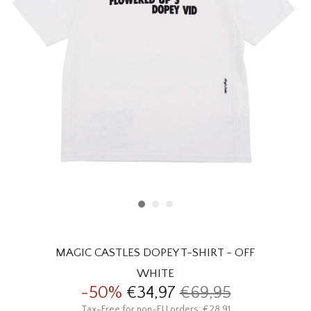
HOMEWARE
SOLDES
MARQUES
THE EDIT
MAGIC CASTLES DOPEY T-SHIRT - OFF
WHITE
-50%
€34,97
€69,95
Tax-Free for non-EU orders: €28,91