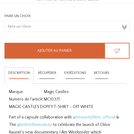
FAIRE UN CHOIX:
AJOUTER AU PANIER
DESCRIPTION
RÉCUPÉRER
EXPÉDITIONS
RETOURS
Marque:
Magic Castles
Numéro de l'article:
MC1037J
MAGIC CASTLES DOPEY T-SHIRT - OFF WHITE
Part of a capsule collaboration with
@heavenlyfilms_official
&
The
@britishfilminstitute
to celebrate the launch of Chloe
Raunet’s new documentary, I Am Weekender which