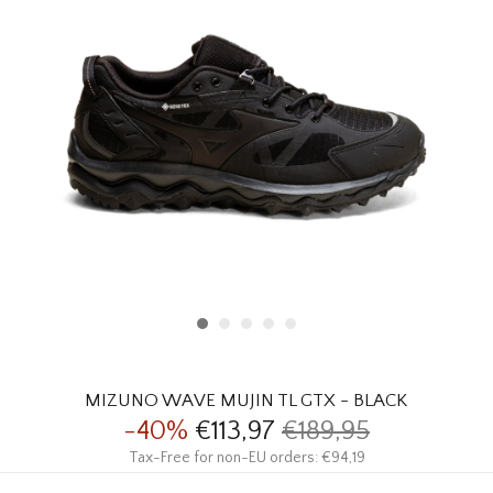
HOMEWARE
SOLDES
MARQUES
THE EDIT
MIZUNO WAVE MUJIN TL GTX - BLACK
-40%
€113,97
€189,95
Tax-Free for non-EU orders: €94,19