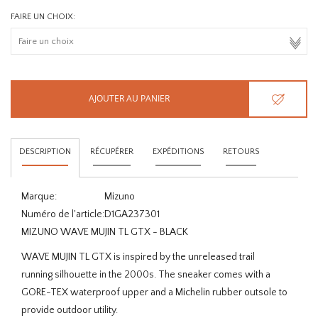
FAIRE UN CHOIX:
AJOUTER AU PANIER
DESCRIPTION
RÉCUPÉRER
EXPÉDITIONS
RETOURS
Marque:
Mizuno
Numéro de l'article:
D1GA237301
MIZUNO WAVE MUJIN TL GTX - BLACK
WAVE MUJIN TL GTX is inspired by the unreleased trail
running silhouette in the 2000s. The sneaker comes with a
GORE-TEX waterproof upper and a Michelin rubber outsole to
provide outdoor utility.