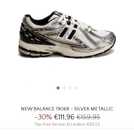
HOMEWARE
SOLDES
MARQUES
THE EDIT
NEW BALANCE 1906R - SILVER METALLIC
-30%
€111,96
€159,95
Tax-Free for non-EU orders: €92,53