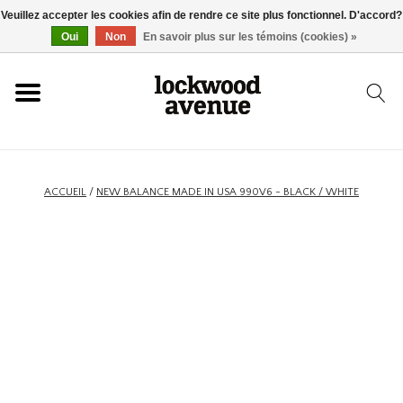
Veuillez accepter les cookies afin de rendre ce site plus fonctionnel. D'accord?
ACCUEIL
Oui
Non
En savoir plus sur les témoins (cookies) »
LOCKWOOD
NOUVEAU
ACCUEIL
/
NEW BALANCE MADE IN USA 990V6 - BLACK / WHITE
BASKETS
VÊTEMENTS
ACCESSOIRES
SKATEBOARD