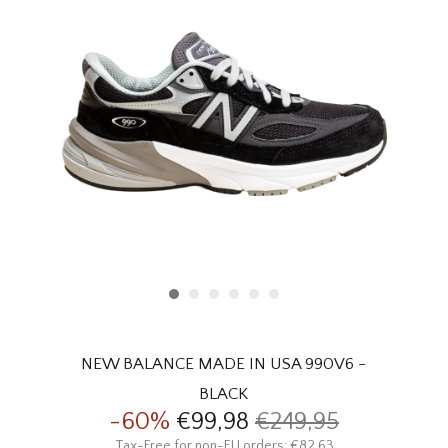
HOMEWARE
SOLDES
MARQUES
THE EDIT
NEW BALANCE MADE IN USA 990V6 -
BLACK
-60%
€99,98
€249,95
Tax-Free for non-EU orders: €82,63