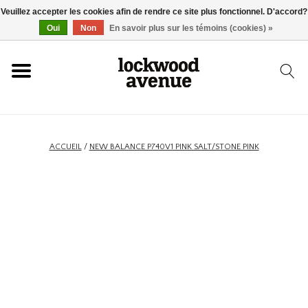
Veuillez accepter les cookies afin de rendre ce site plus fonctionnel. D'accord?
ACCUEIL
Oui
Non
En savoir plus sur les témoins (cookies) »
LOCKWOOD
NOUVEAU
ACCUEIL
/
NEW BALANCE P740V1 PINK SALT/STONE PINK
BASKETS
VÊTEMENTS
ACCESSOIRES
SKATEBOARD