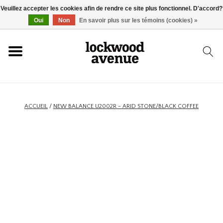
Veuillez accepter les cookies afin de rendre ce site plus fonctionnel. D'accord?
ACCUEIL
Oui
Non
En savoir plus sur les témoins (cookies) »
LOCKWOOD
NOUVEAU
ACCUEIL
/
NEW BALANCE U2002R - ARID STONE/BLACK COFFEE
BASKETS
VÊTEMENTS
ACCESSOIRES
SKATEBOARD