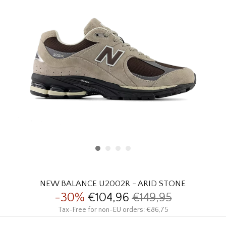
HOMEWARE
SOLDES
MARQUES
THE EDIT
NEW BALANCE U2002R - ARID STONE
-30%
€104,96
€149,95
Tax-Free for non-EU orders: €86,75