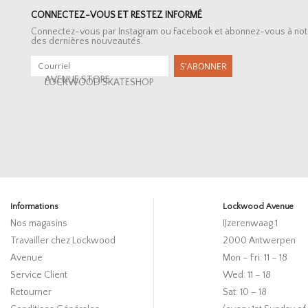
CONNECTEZ-VOUS ET RESTEZ INFORMÉ
Connectez-vous par Instagram ou Facebook et abonnez-vous à notre 
des dernières nouveautés.
S'ABONNER
AVENUE STORE
LOCKWOOD SKATESHOP
Informations
Lockwood Avenue
Nos magasins
IJzerenwaag 1
Travailler chez Lockwood
2000 Antwerpen
Avenue
Mon – Fri: 11 – 18
Service Client
Wed: 11 – 18
Retourner
Sat: 10 – 18