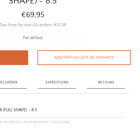
SHAPE) - 8.5
€69,95
Tax-Free for non-EU orders: €57,81
Par défaut
AJOUTER À LA LISTE DE SOUHAITS
RÉCUPÉRER
EXPÉDITIONS
RETOURS
(FULL SHAPE) - 8.5
W ALL PRODUCTS FROM POETIC COLLECTIVE