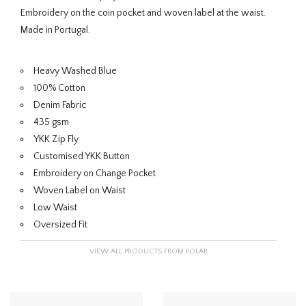
Embroidery on the coin pocket and woven label at the waist.
Made in Portugal.
Heavy Washed Blue
100% Cotton
Denim Fabric
435 gsm
YKK Zip Fly
Customised YKK Button
Embroidery on Change Pocket
Woven Label on Waist
Low Waist
Oversized Fit
VIEW ALL PRODUCTS FROM POLAR