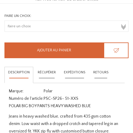
FAIRE UN CHOIX:
AJOUTER AU PANIER
DESCRIPTION
RÉCUPÉRER
EXPÉDITIONS
RETOURS
Marque:
Polar
Numéro de l'article:
PSC-SP26- 51-XXS
POLAR BIG BOY PANTS HEAVY WASHED BLUE
Jeans in heavy washed blue, crafted from 435 gsm cotton
denim. Low waist with a dropped crotch and tapered leg in an
oversized fit. YKK zip fly with customised button closure.