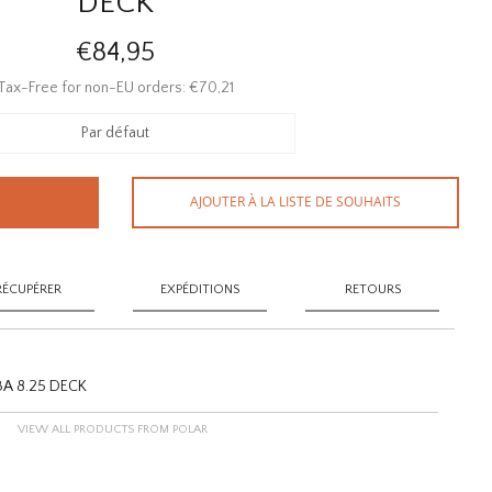
DECK
€84,95
Tax-Free for non-EU orders: €70,21
Par défaut
AJOUTER À LA LISTE DE SOUHAITS
RÉCUPÉRER
EXPÉDITIONS
RETOURS
A 8.25 DECK
VIEW ALL PRODUCTS FROM POLAR