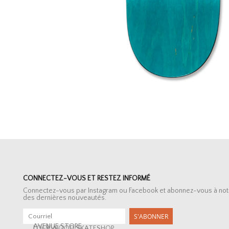
CONNECTEZ-VOUS ET RESTEZ INFORMÉ
Connectez-vous par Instagram ou Facebook et abonnez-vous à notre 
des dernières nouveautés.
S'ABONNER
AVENUE STORE
LOCKWOOD SKATESHOP