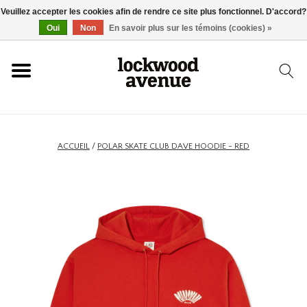
Veuillez accepter les cookies afin de rendre ce site plus fonctionnel. D'accord?
ACCUEIL
Oui
Non
En savoir plus sur les témoins (cookies) »
LOCKWOOD
NOUVEAU
ACCUEIL
/
POLAR SKATE CLUB DAVE HOODIE - RED
BASKETS
VÊTEMENTS
ACCESSOIRES
SKATEBOARD