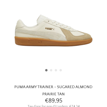
HOMEWARE
SOLDES
MARQUES
THE EDIT
PUMA ARMY TRAINER - SUGARED ALMOND
PRAIRIE TAN
€89,95
Tax-Free for non-EU orders: €74,34