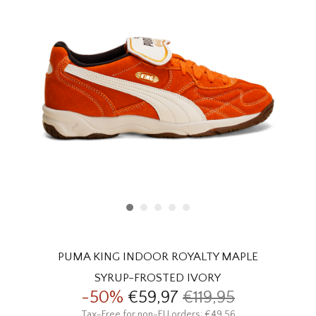
HOMEWARE
SOLDES
MARQUES
THE EDIT
PUMA KING INDOOR ROYALTY MAPLE
SYRUP-FROSTED IVORY
-50%
€59,97
€119,95
Tax-Free for non-EU orders: €49,56