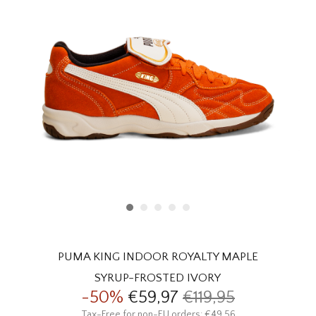
HOMEWARE
SOLDES
MARQUES
THE EDIT
PUMA KING INDOOR ROYALTY MAPLE
SYRUP-FROSTED IVORY
-50%
€59,97
€119,95
Tax-Free for non-EU orders: €49,56