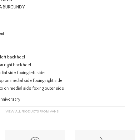
RA BURGUNDY
ent
eft back heel
 right back heel
al side foxing left side
on medial side foxing right side
on medial side foxing outer side
 anniversary
VIEW ALL PRODUCTS FROM VANS