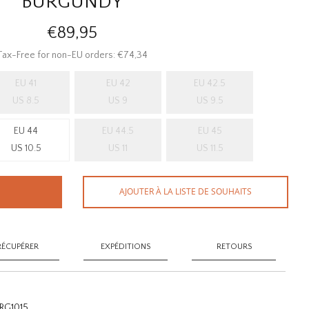
BURGUNDY
€89,95
Tax-Free for non-EU orders: €74,34
EU 41
EU 42
EU 42.5
US 8.5
US 9
US 9.5
EU 44
EU 44.5
EU 45
US 10.5
US 11
US 11.5
AJOUTER À LA LISTE DE SOUHAITS
RÉCUPÉRER
EXPÉDITIONS
RETOURS
RG1015