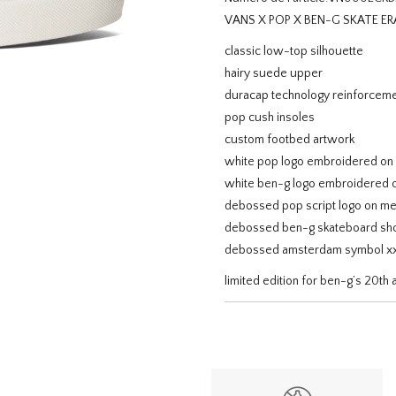
VANS X POP X BEN-G SKATE E
classic low-top silhouette
hairy suede upper
duracap technology reinforcem
pop cush insoles
custom footbed artwork
white pop logo embroidered on l
white ben-g logo embroidered on
debossed pop script logo on medi
debossed ben-g skateboard shop 
debossed amsterdam symbol xxx 
limited edition for ben-g’s 20th