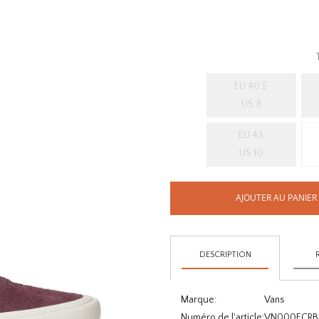
EU 40.5
US 8
EU 43
US 10
AJOUTER AU PANIER
DESCRIPTION
Marque:
Vans
Numéro de l'article:
VN000ECRB