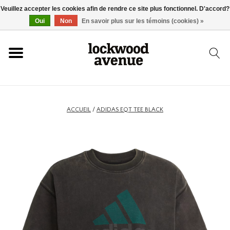
Veuillez accepter les cookies afin de rendre ce site plus fonctionnel. D'accord?
ACCUEIL
Oui
Non
En savoir plus sur les témoins (cookies) »
LOCKWOOD
NOUVEAU
ACCUEIL
/
ADIDAS EQT TEE BLACK
BASKETS
VÊTEMENTS
ACCESSOIRES
SKATEBOARD