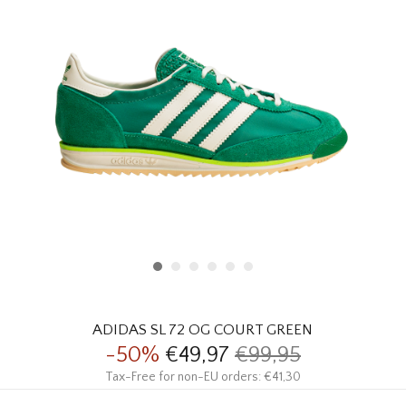
HOMEWARE
SOLDES
MARQUES
THE EDIT
ADIDAS SL 72 OG COURT GREEN
-50%
€49,97
€99,95
Tax-Free for non-EU orders: €41,30