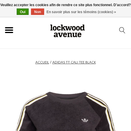
Veuillez accepter les cookies afin de rendre ce site plus fonctionnel. D'accord?
ACCUEIL
Oui
Non
En savoir plus sur les témoins (cookies) »
LOCKWOOD
NOUVEAU
ACCUEIL
/
ADIDAS TT CALI TEE BLACK
BASKETS
VÊTEMENTS
ACCESSOIRES
SKATEBOARD