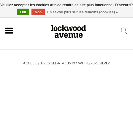
Veuillez accepter les cookies afin de rendre ce site plus fonctionnel. D'accord?
ACCUEIL
Oui
Non
En savoir plus sur les témoins (cookies) »
LOCKWOOD
NOUVEAU
ACCUEIL
/
ASICS GEL-NIMBUS 10.1 WHITE/PURE SILVER
BASKETS
VÊTEMENTS
ACCESSOIRES
SKATEBOARD