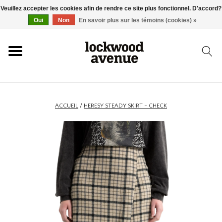
Veuillez accepter les cookies afin de rendre ce site plus fonctionnel. D'accord?
ACCUEIL
Oui
Non
En savoir plus sur les témoins (cookies) »
LOCKWOOD
NOUVEAU
ACCUEIL
/
HERESY STEADY SKIRT - CHECK
BASKETS
VÊTEMENTS
ACCESSOIRES
SKATEBOARD