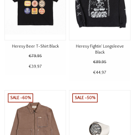
Heresy Beer T-Shirt Black
Heresy Fightin' Longsleeve
Black
€79,95
€89,95
€39,97
€44,97
SALE -60%
SALE -50%