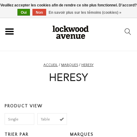
Veuillez accepter les cookies afin de rendre ce site plus fonctionnel. D'accord?
ACCUEIL
Oui
Non
En savoir plus sur les témoins (cookies) »
LOCKWOOD
NOUVEAU
ACCUEIL
/
MARQUES
/
HERESY
HERESY
BASKETS
VÊTEMENTS
PRODUCT VIEW
ACCESSOIRES
Single
Table
SKATEBOARD
TRIER PAR
MARQUES