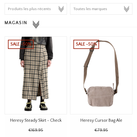
HOMEWARE
MAGASIN
SOLDES
MARQUES
SALE -50%
SALE -50%
THE EDIT
Heresy Steady Skirt - Check
Heresy Cursor Bag Ale
€169,95
€79,95