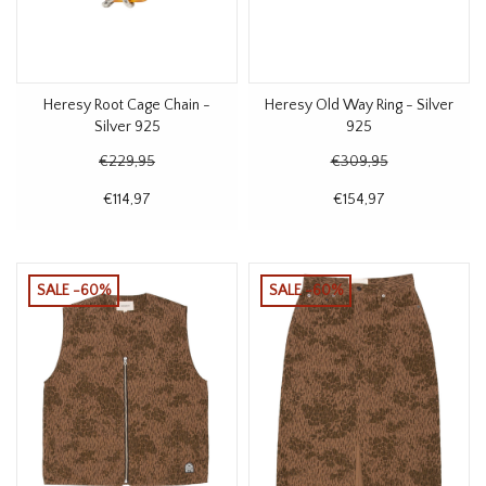
Heresy Root Cage Chain -
Heresy Old Way Ring - Silver
Silver 925
925
€229,95
€309,95
€114,97
€154,97
SALE -60%
SALE -60%