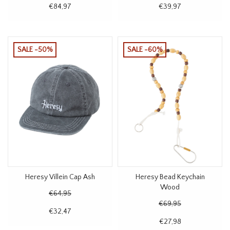
€84,97
€39,97
SALE -50%
SALE -60%
Heresy Villein Cap Ash
Heresy Bead Keychain
Wood
€64,95
€69,95
€32,47
€27,98