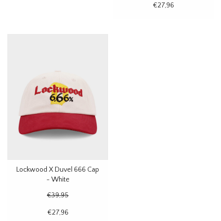
€27,96
Lockwood X Duvel 666 Cap
- White
€39,95
€27,96