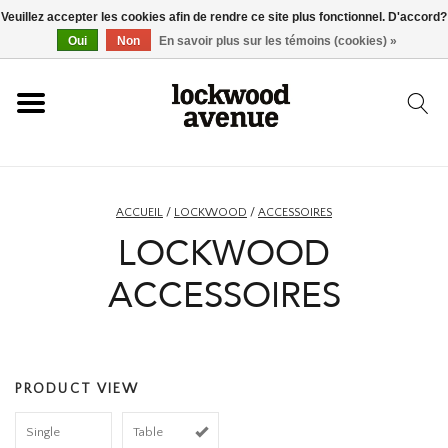
Veuillez accepter les cookies afin de rendre ce site plus fonctionnel. D'accord?
ACCUEIL
Oui
Non
En savoir plus sur les témoins (cookies) »
LOCKWOOD
NOUVEAU
ACCUEIL
/
LOCKWOOD
/
ACCESSOIRES
LOCKWOOD
BASKETS
ACCESSOIRES
VÊTEMENTS
ACCESSOIRES
PRODUCT VIEW
SKATEBOARD
Single
Table