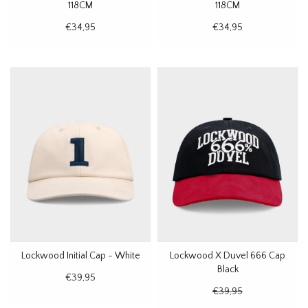
118CM
118CM
€34,95
€34,95
Lockwood Initial Cap - White
Lockwood X Duvel 666 Cap
Black
€39,95
€39,95